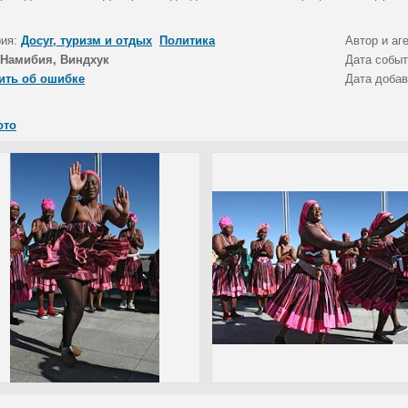
рия:
Досуг, туризм и отдых
Политика
Автор и аг
Намибия, Виндхук
Дата собы
ить об ошибке
Дата доба
ото