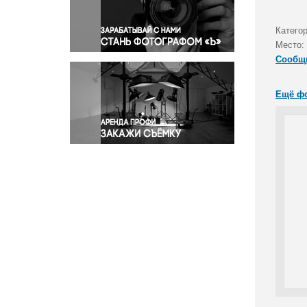
Правосудие
Происшествия и конфликты
Катего
Религия
Место:
Сообщ
Светская жизнь
Спорт
Ещё ф
Экология
Экономика и бизнес