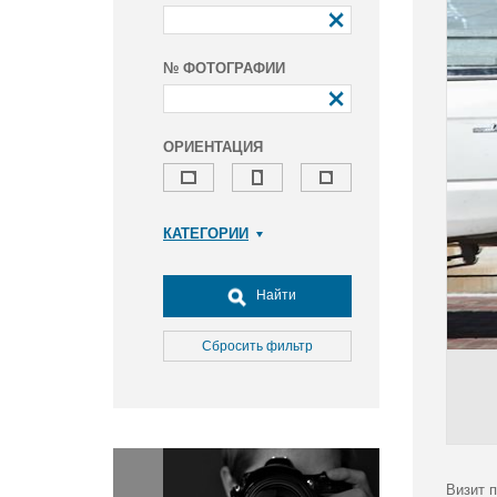
№ ФОТОГРАФИИ
ОРИЕНТАЦИЯ
КАТЕГОРИИ
Армия и ВПК
Досуг, туризм и отдых
Найти
Культура
Медицина
Сбросить фильтр
Наука
Образование
Общество
Окружающая среда
Политика
Визит 