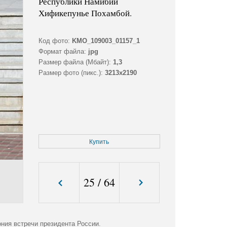
Республики Намибии
Хификепунье Похамбой.
Код фото:
KMO_109003_01157_1
Формат файла:
jpg
Размер файла (Мбайт):
1,3
Размер фото (пикс.):
3213x2190
Купить
25
/
64
ния встречи президента России.