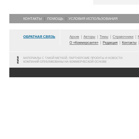
КОНТАКТЫ
ПОМОЩЬ
УСЛОВИЯ ИСПОЛЬЗОВАНИЯ
ОБРАТНАЯ СВЯЗЬ
Архив
Авторы
Темы
Справочники
О «Коммерсанте»
Редакция
Контакты
МАТЕРИАЛЫ С ТАКОЙ МЕТКОЙ, ПАРТНЕРСКИЕ ПРОЕКТЫ И НОВОСТИ
КОМПАНИЙ ОПУБЛИКОВАНЫ НА КОММЕРЧЕСКОЙ ОСНОВЕ