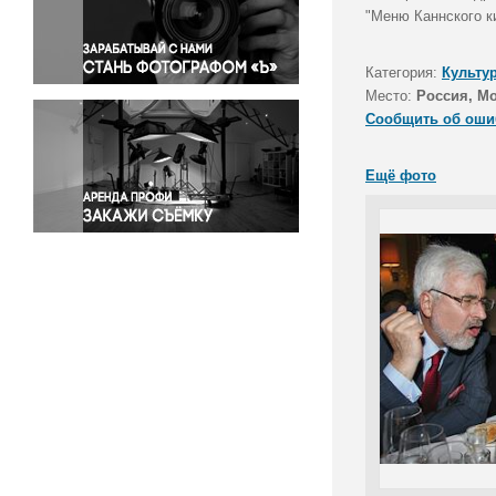
Правосудие
"Меню Каннского к
Происшествия и конфликты
Религия
Категория:
Культу
Место:
Россия, М
Светская жизнь
Сообщить об оши
Спорт
Экология
Ещё фото
Экономика и бизнес