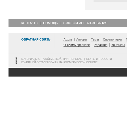
КОНТАКТЫ
ПОМОЩЬ
УСЛОВИЯ ИСПОЛЬЗОВАНИЯ
ОБРАТНАЯ СВЯЗЬ
Архив
Авторы
Темы
Справочники
О «Коммерсанте»
Редакция
Контакты
МАТЕРИАЛЫ С ТАКОЙ МЕТКОЙ, ПАРТНЕРСКИЕ ПРОЕКТЫ И НОВОСТИ
КОМПАНИЙ ОПУБЛИКОВАНЫ НА КОММЕРЧЕСКОЙ ОСНОВЕ