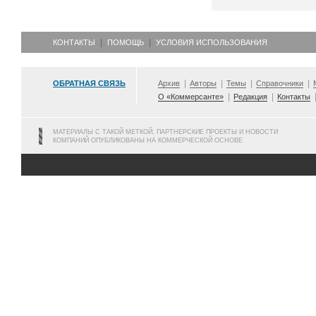
КОНТАКТЫ
ПОМОЩЬ
УСЛОВИЯ ИСПОЛЬЗОВАНИЯ
ОБРАТНАЯ СВЯЗЬ
Архив
Авторы
Темы
Справочники
О «Коммерсанте»
Редакция
Контакты
МАТЕРИАЛЫ С ТАКОЙ МЕТКОЙ, ПАРТНЕРСКИЕ ПРОЕКТЫ И НОВОСТИ
КОМПАНИЙ ОПУБЛИКОВАНЫ НА КОММЕРЧЕСКОЙ ОСНОВЕ