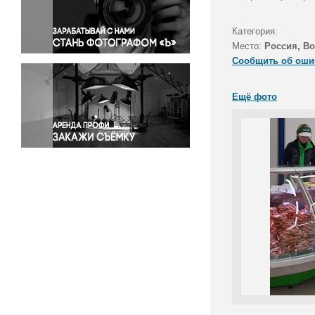
Правосудие
Происшествия и конфликты
Категория:
Религия
Место:
Россия, В
Сообщить об оши
Светская жизнь
Спорт
Ещё фото
Экология
Экономика и бизнес