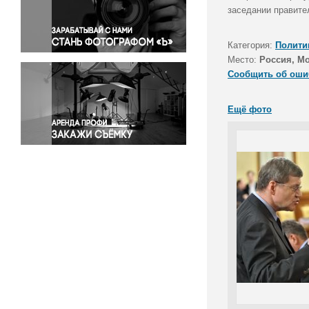
Правосудие
заседании правите
Происшествия и конфликты
Религия
Категория:
Полити
Место:
Россия, М
Светская жизнь
Сообщить об оши
Спорт
Экология
Ещё фото
Экономика и бизнес