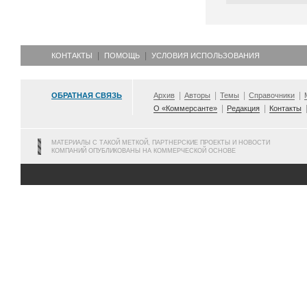
КОНТАКТЫ
ПОМОЩЬ
УСЛОВИЯ ИСПОЛЬЗОВАНИЯ
ОБРАТНАЯ СВЯЗЬ
Архив
Авторы
Темы
Справочники
О «Коммерсанте»
Редакция
Контакты
МАТЕРИАЛЫ С ТАКОЙ МЕТКОЙ, ПАРТНЕРСКИЕ ПРОЕКТЫ И НОВОСТИ
КОМПАНИЙ ОПУБЛИКОВАНЫ НА КОММЕРЧЕСКОЙ ОСНОВЕ