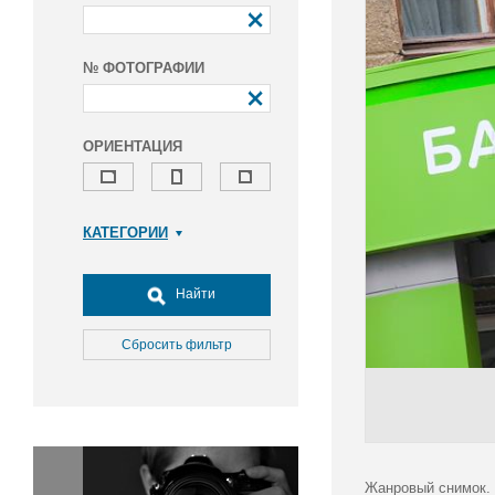
№ ФОТОГРАФИИ
ОРИЕНТАЦИЯ
КАТЕГОРИИ
Армия и ВПК
Досуг, туризм и отдых
Найти
Культура
Медицина
Сбросить фильтр
Наука
Образование
Общество
Окружающая среда
Политика
Жанровый снимок. 