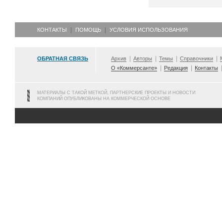
КОНТАКТЫ
ПОМОЩЬ
УСЛОВИЯ ИСПОЛЬЗОВАНИЯ
ОБРАТНАЯ СВЯЗЬ
Архив
Авторы
Темы
Справочники
О «Коммерсанте»
Редакция
Контакты
МАТЕРИАЛЫ С ТАКОЙ МЕТКОЙ, ПАРТНЕРСКИЕ ПРОЕКТЫ И НОВОСТИ
КОМПАНИЙ ОПУБЛИКОВАНЫ НА КОММЕРЧЕСКОЙ ОСНОВЕ