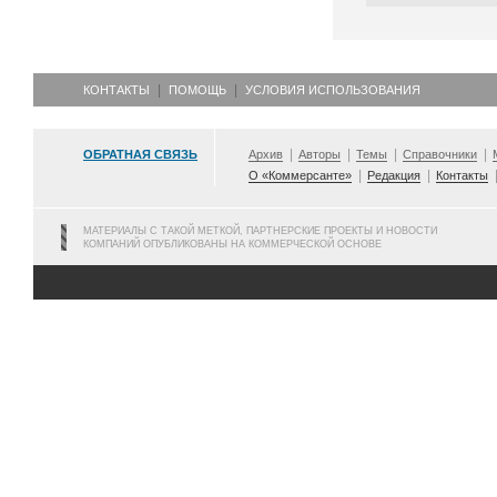
КОНТАКТЫ
ПОМОЩЬ
УСЛОВИЯ ИСПОЛЬЗОВАНИЯ
ОБРАТНАЯ СВЯЗЬ
Архив
Авторы
Темы
Справочники
О «Коммерсанте»
Редакция
Контакты
МАТЕРИАЛЫ С ТАКОЙ МЕТКОЙ, ПАРТНЕРСКИЕ ПРОЕКТЫ И НОВОСТИ
КОМПАНИЙ ОПУБЛИКОВАНЫ НА КОММЕРЧЕСКОЙ ОСНОВЕ