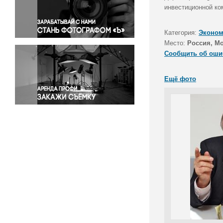
Правосудие
инвестиционной ко
Происшествия и конфликты
Религия
Категория:
Эконом
Место:
Россия, М
Светская жизнь
Сообщить об оши
Спорт
Экология
Ещё фото
Экономика и бизнес