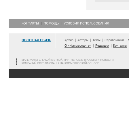
КОНТАКТЫ
ПОМОЩЬ
УСЛОВИЯ ИСПОЛЬЗОВАНИЯ
ОБРАТНАЯ СВЯЗЬ
Архив
Авторы
Темы
Справочники
О «Коммерсанте»
Редакция
Контакты
МАТЕРИАЛЫ С ТАКОЙ МЕТКОЙ, ПАРТНЕРСКИЕ ПРОЕКТЫ И НОВОСТИ
КОМПАНИЙ ОПУБЛИКОВАНЫ НА КОММЕРЧЕСКОЙ ОСНОВЕ