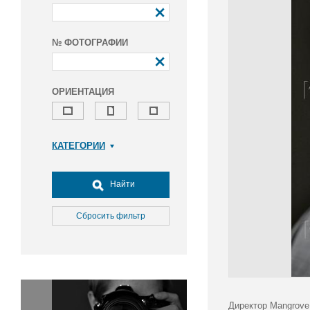
№ ФОТОГРАФИИ
ОРИЕНТАЦИЯ
КАТЕГОРИИ
Армия и ВПК
Досуг, туризм и отдых
Найти
Культура
Медицина
Сбросить фильтр
Наука
Образование
Общество
Окружающая среда
Политика
Директор Mangrove