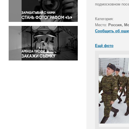
Правосудие
подмосковном посе
Происшествия и конфликты
Религия
Категория:
Место:
Россия, Мо
Светская жизнь
Сообщить об оши
Спорт
Экология
Ещё фото
Экономика и бизнес