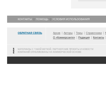
КОНТАКТЫ
ПОМОЩЬ
УСЛОВИЯ ИСПОЛЬЗОВАНИЯ
ОБРАТНАЯ СВЯЗЬ
Архив
Авторы
Темы
Справочники
О «Коммерсанте»
Редакция
Контакты
МАТЕРИАЛЫ С ТАКОЙ МЕТКОЙ, ПАРТНЕРСКИЕ ПРОЕКТЫ И НОВОСТИ
КОМПАНИЙ ОПУБЛИКОВАНЫ НА КОММЕРЧЕСКОЙ ОСНОВЕ