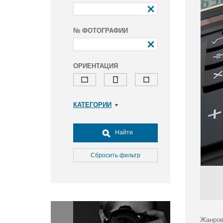
№ ФОТОГРАФИИ
ОРИЕНТАЦИЯ
КАТЕГОРИИ
Армия и ВПК
Досуг, туризм и отдых
Найти
Культура
Медицина
Сбросить фильтр
Наука
Образование
Общество
Окружающая среда
Политика
Жанров