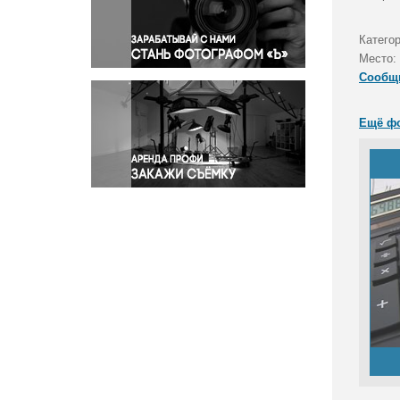
Правосудие
Происшествия и конфликты
Категор
Религия
Место:
Сообщ
Светская жизнь
Спорт
Ещё ф
Экология
Экономика и бизнес