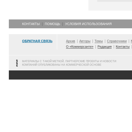
КОНТАКТЫ
ПОМОЩЬ
УСЛОВИЯ ИСПОЛЬЗОВАНИЯ
ОБРАТНАЯ СВЯЗЬ
Архив
Авторы
Темы
Справочники
О «Коммерсанте»
Редакция
Контакты
МАТЕРИАЛЫ С ТАКОЙ МЕТКОЙ, ПАРТНЕРСКИЕ ПРОЕКТЫ И НОВОСТИ
КОМПАНИЙ ОПУБЛИКОВАНЫ НА КОММЕРЧЕСКОЙ ОСНОВЕ