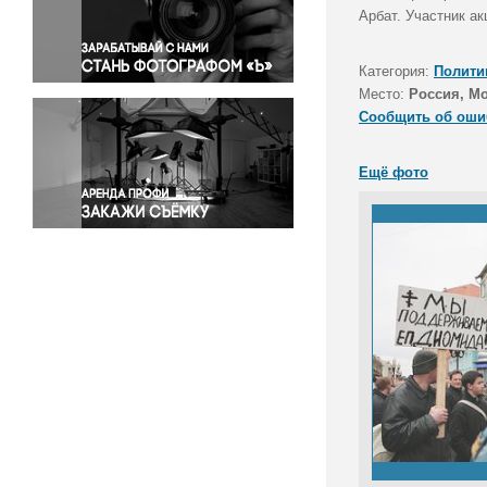
Правосудие
Арбат. Участник а
Происшествия и конфликты
Религия
Категория:
Полити
Место:
Россия, М
Светская жизнь
Сообщить об оши
Спорт
Экология
Ещё фото
Экономика и бизнес