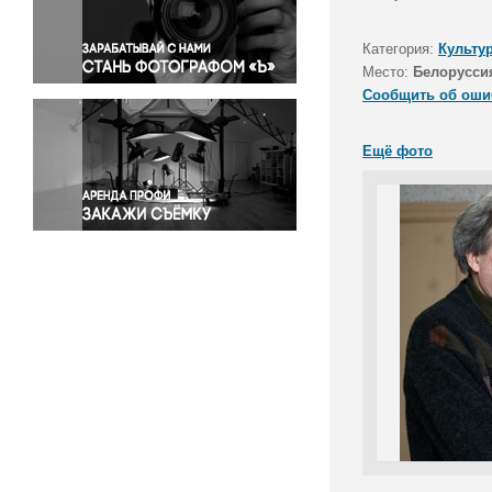
Правосудие
Происшествия и конфликты
Категория:
Культу
Религия
Место:
Белорусси
Сообщить об оши
Светская жизнь
Спорт
Ещё фото
Экология
Экономика и бизнес