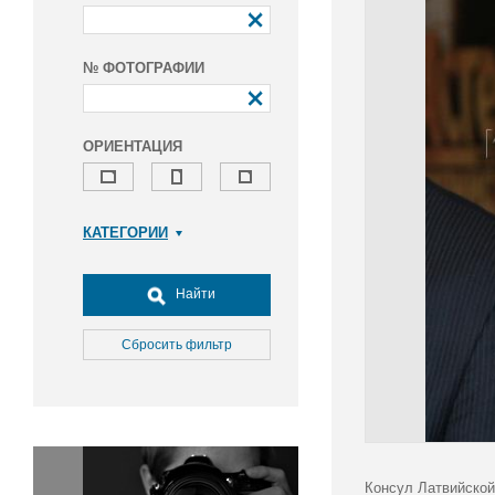
№ ФОТОГРАФИИ
ОРИЕНТАЦИЯ
КАТЕГОРИИ
Армия и ВПК
Досуг, туризм и отдых
Найти
Культура
Медицина
Сбросить фильтр
Наука
Образование
Общество
Окружающая среда
Политика
Консул Латвийской