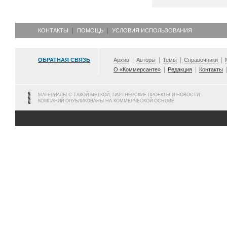
КОНТАКТЫ
ПОМОЩЬ
УСЛОВИЯ ИСПОЛЬЗОВАНИЯ
ОБРАТНАЯ СВЯЗЬ
Архив
Авторы
Темы
Справочники
О «Коммерсанте»
Редакция
Контакты
МАТЕРИАЛЫ С ТАКОЙ МЕТКОЙ, ПАРТНЕРСКИЕ ПРОЕКТЫ И НОВОСТИ
КОМПАНИЙ ОПУБЛИКОВАНЫ НА КОММЕРЧЕСКОЙ ОСНОВЕ