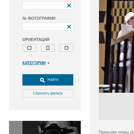
№ ФОТОГРАФИИ
ОРИЕНТАЦИЯ
КАТЕГОРИИ
Армия и ВПК
Досуг, туризм и отдых
Найти
Культура
Медицина
Сбросить фильтр
Наука
Образование
Общество
Окружающая среда
Политика
Премьера оперы Дж