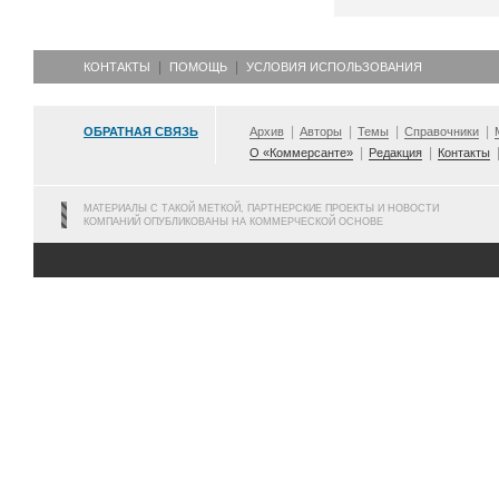
КОНТАКТЫ
ПОМОЩЬ
УСЛОВИЯ ИСПОЛЬЗОВАНИЯ
ОБРАТНАЯ СВЯЗЬ
Архив
Авторы
Темы
Справочники
О «Коммерсанте»
Редакция
Контакты
МАТЕРИАЛЫ С ТАКОЙ МЕТКОЙ, ПАРТНЕРСКИЕ ПРОЕКТЫ И НОВОСТИ
КОМПАНИЙ ОПУБЛИКОВАНЫ НА КОММЕРЧЕСКОЙ ОСНОВЕ