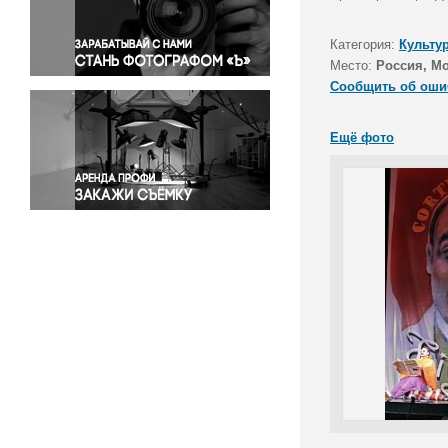
Правосудие
Происшествия и конфликты
Категория:
Культу
Религия
Место:
Россия, М
Сообщить об оши
Светская жизнь
Спорт
Ещё фото
Экология
Экономика и бизнес