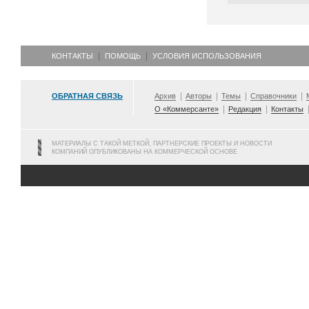
КОНТАКТЫ
ПОМОЩЬ
УСЛОВИЯ ИСПОЛЬЗОВАНИЯ
ОБРАТНАЯ СВЯЗЬ
Архив
Авторы
Темы
Справочники
О «Коммерсанте»
Редакция
Контакты
МАТЕРИАЛЫ С ТАКОЙ МЕТКОЙ, ПАРТНЕРСКИЕ ПРОЕКТЫ И НОВОСТИ
КОМПАНИЙ ОПУБЛИКОВАНЫ НА КОММЕРЧЕСКОЙ ОСНОВЕ