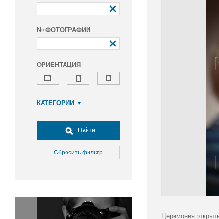
№ ФОТОГРАФИИ
ОРИЕНТАЦИЯ
КАТЕГОРИИ
Армия и ВПК
Досуг, туризм и отдых
Найти
Культура
Медицина
Сбросить фильтр
Наука
Образование
Общество
Окружающая среда
Политика
Церемония открыти