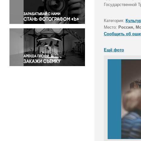
Правосудие
Государственной Т
Происшествия и конфликты
Религия
Категория:
Культу
Место:
Россия, М
Светская жизнь
Сообщить об оши
Спорт
Экология
Ещё фото
Экономика и бизнес