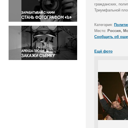
Правосудие
гражданских, поли
Триумфальной пло
Происшествия и конфликты
Религия
Категория:
Полити
Светская жизнь
Место:
Россия, М
Спорт
Сообщить об оши
Экология
Экономика и бизнес
Ещё фото