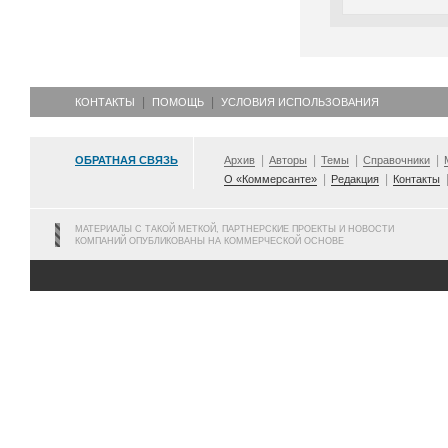
КОНТАКТЫ
ПОМОЩЬ
УСЛОВИЯ ИСПОЛЬЗОВАНИЯ
ОБРАТНАЯ СВЯЗЬ
Архив
Авторы
Темы
Справочники
О «Коммерсанте»
Редакция
Контакты
МАТЕРИАЛЫ С ТАКОЙ МЕТКОЙ, ПАРТНЕРСКИЕ ПРОЕКТЫ И НОВОСТИ
КОМПАНИЙ ОПУБЛИКОВАНЫ НА КОММЕРЧЕСКОЙ ОСНОВЕ