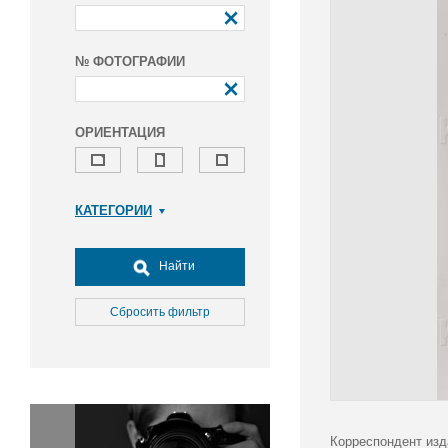
№ ФОТОГРАФИИ
ОРИЕНТАЦИЯ
КАТЕГОРИИ
Армия и ВПК
Досуг, туризм и отдых
Найти
Культура
Медицина
Сбросить фильтр
Наука
Образование
Общество
Окружающая среда
Политика
Корреспондент изд