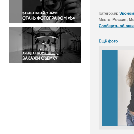
Правосудие
Происшествия и конфликты
Категория:
Эконом
Религия
Место:
Россия, М
Сообщить об оши
Светская жизнь
Спорт
Ещё фото
Экология
Экономика и бизнес