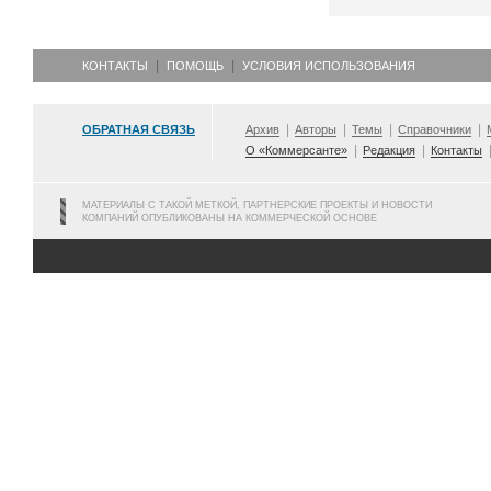
КОНТАКТЫ
ПОМОЩЬ
УСЛОВИЯ ИСПОЛЬЗОВАНИЯ
ОБРАТНАЯ СВЯЗЬ
Архив
Авторы
Темы
Справочники
О «Коммерсанте»
Редакция
Контакты
МАТЕРИАЛЫ С ТАКОЙ МЕТКОЙ, ПАРТНЕРСКИЕ ПРОЕКТЫ И НОВОСТИ
КОМПАНИЙ ОПУБЛИКОВАНЫ НА КОММЕРЧЕСКОЙ ОСНОВЕ