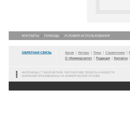
КОНТАКТЫ
ПОМОЩЬ
УСЛОВИЯ ИСПОЛЬЗОВАНИЯ
ОБРАТНАЯ СВЯЗЬ
Архив
Авторы
Темы
Справочники
О «Коммерсанте»
Редакция
Контакты
МАТЕРИАЛЫ С ТАКОЙ МЕТКОЙ, ПАРТНЕРСКИЕ ПРОЕКТЫ И НОВОСТИ
КОМПАНИЙ ОПУБЛИКОВАНЫ НА КОММЕРЧЕСКОЙ ОСНОВЕ