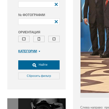
№ ФОТОГРАФИИ
ОРИЕНТАЦИЯ
КАТЕГОРИИ
Армия и ВПК
Досуг, туризм и отдых
Найти
Культура
Медицина
Сбросить фильтр
Наука
Образование
Общество
Окружающая среда
Политика
Слева направо: пр