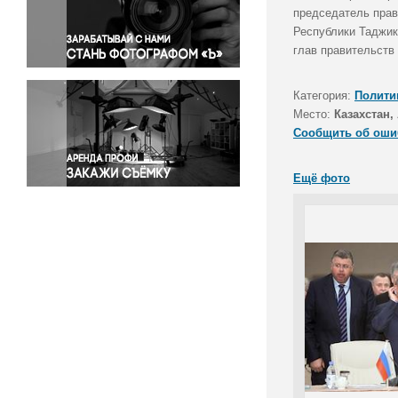
Правосудие
председатель прав
Республики Таджик
Происшествия и конфликты
глав правительств
Религия
Светская жизнь
Категория:
Полити
Спорт
Место:
Казахстан,
Экология
Сообщить об оши
Экономика и бизнес
Ещё фото