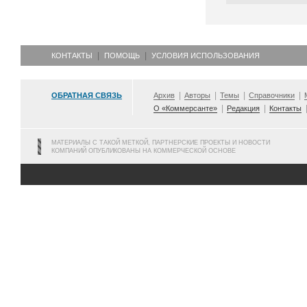
КОНТАКТЫ
ПОМОЩЬ
УСЛОВИЯ ИСПОЛЬЗОВАНИЯ
ОБРАТНАЯ СВЯЗЬ
Архив
Авторы
Темы
Справочники
О «Коммерсанте»
Редакция
Контакты
МАТЕРИАЛЫ С ТАКОЙ МЕТКОЙ, ПАРТНЕРСКИЕ ПРОЕКТЫ И НОВОСТИ
КОМПАНИЙ ОПУБЛИКОВАНЫ НА КОММЕРЧЕСКОЙ ОСНОВЕ