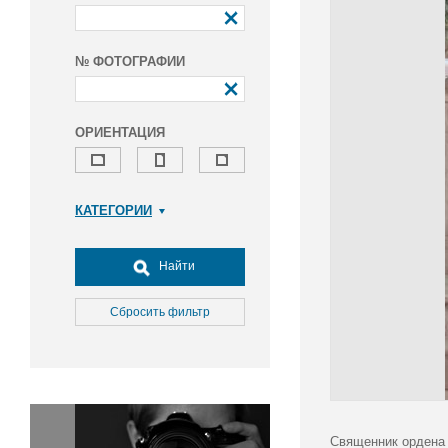
№ ФОТОГРАФИИ
ОРИЕНТАЦИЯ
КАТЕГОРИИ
Армия и ВПК
Досуг, туризм и отдых
Найти
Культура
Медицина
Сбросить фильтр
Наука
Образование
Общество
Окружающая среда
Политика
Священник ордена 