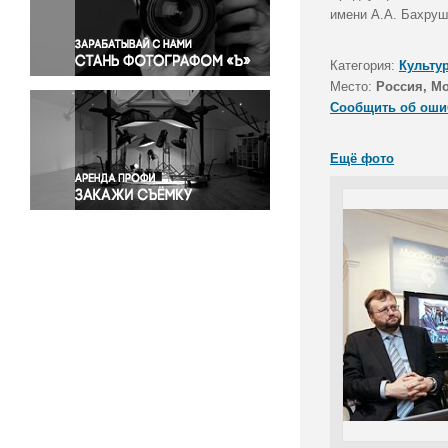
Правосудие
имени А.А. Бахруш
Происшествия и конфликты
Религия
Категория:
Культу
Место:
Россия, М
Светская жизнь
Сообщить об оши
Спорт
Экология
Ещё фото
Экономика и бизнес