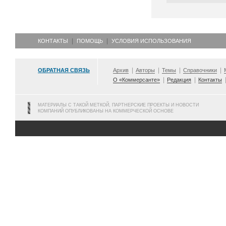
КОНТАКТЫ
ПОМОЩЬ
УСЛОВИЯ ИСПОЛЬЗОВАНИЯ
ОБРАТНАЯ СВЯЗЬ
Архив
Авторы
Темы
Справочники
О «Коммерсанте»
Редакция
Контакты
МАТЕРИАЛЫ С ТАКОЙ МЕТКОЙ, ПАРТНЕРСКИЕ ПРОЕКТЫ И НОВОСТИ
КОМПАНИЙ ОПУБЛИКОВАНЫ НА КОММЕРЧЕСКОЙ ОСНОВЕ