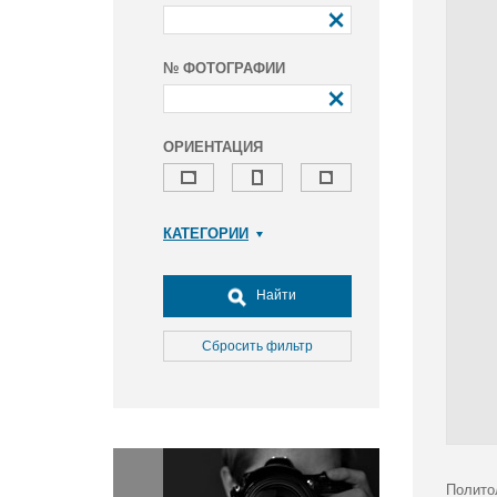
№ ФОТОГРАФИИ
ОРИЕНТАЦИЯ
КАТЕГОРИИ
Армия и ВПК
Досуг, туризм и отдых
Найти
Культура
Медицина
Сбросить фильтр
Наука
Образование
Общество
Окружающая среда
Политика
Полито