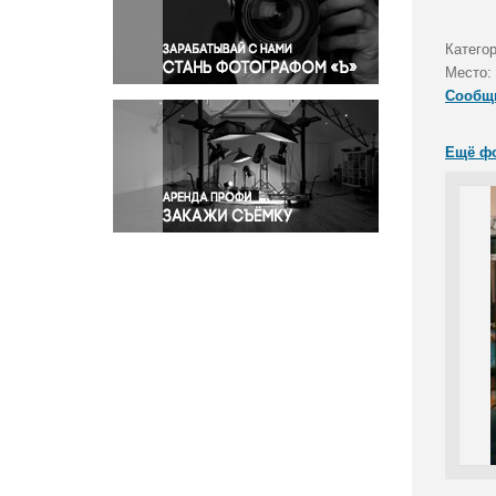
Правосудие
Происшествия и конфликты
Катего
Религия
Место:
Сообщ
Светская жизнь
Спорт
Ещё ф
Экология
Экономика и бизнес