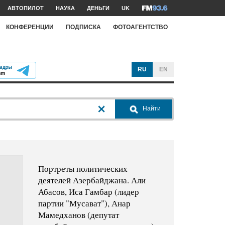
АВТОПИЛОТ
НАУКА
ДЕНЬГИ
UK
КОНФЕРЕНЦИИ
ПОДПИСКА
ФОТОАГЕНТСТВО
RU
EN
Найти
Портреты политических
деятелей Азербайджана. Али
Абасов, Иса Гамбар (лидер
партии "Мусават"), Анар
Мамедханов (депутат