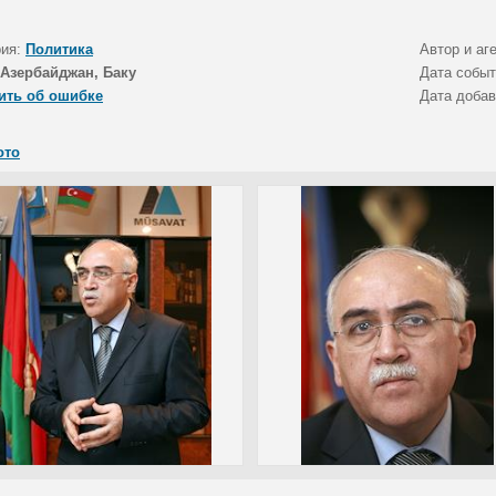
рия:
Политика
Автор и аг
Азербайджан, Баку
Дата собы
ить об ошибке
Дата доба
ото