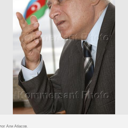
лог Али Абасов.