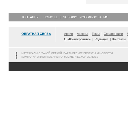
КОНТАКТЫ
ПОМОЩЬ
УСЛОВИЯ ИСПОЛЬЗОВАНИЯ
ОБРАТНАЯ СВЯЗЬ
Архив
Авторы
Темы
Справочники
О «Коммерсанте»
Редакция
Контакты
МАТЕРИАЛЫ С ТАКОЙ МЕТКОЙ, ПАРТНЕРСКИЕ ПРОЕКТЫ И НОВОСТИ
КОМПАНИЙ ОПУБЛИКОВАНЫ НА КОММЕРЧЕСКОЙ ОСНОВЕ