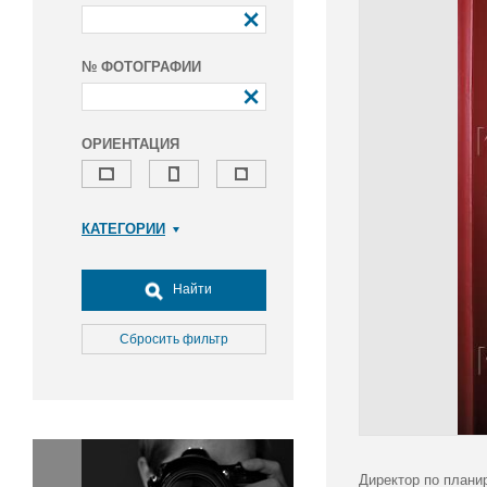
№ ФОТОГРАФИИ
ОРИЕНТАЦИЯ
КАТЕГОРИИ
Армия и ВПК
Досуг, туризм и отдых
Найти
Культура
Медицина
Сбросить фильтр
Наука
Образование
Общество
Окружающая среда
Политика
Директор по плани