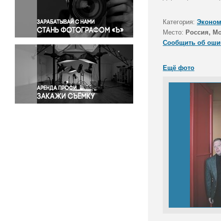
Правосудие
Происшествия и конфликты
Категория:
Эконом
Религия
Место:
Россия, М
Сообщить об оши
Светская жизнь
Спорт
Ещё фото
Экология
Экономика и бизнес