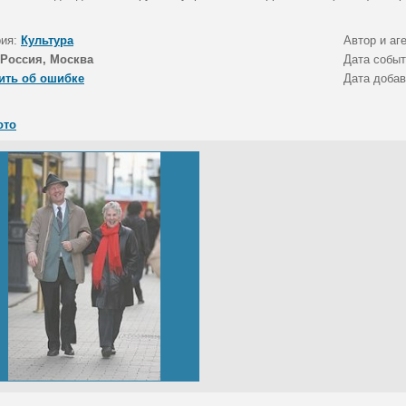
рия:
Культура
Автор и аг
Россия, Москва
Дата собы
ить об ошибке
Дата доба
ото