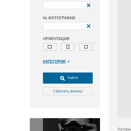
№ ФОТОГРАФИИ
ОРИЕНТАЦИЯ
КАТЕГОРИИ
Армия и ВПК
Досуг, туризм и отдых
Найти
Культура
Медицина
Сбросить фильтр
Наука
Образование
Общество
Окружающая среда
Политика
Авторы 