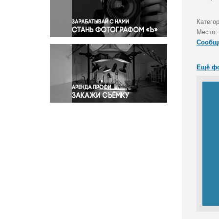
Правосудие
Происшествия и конфликты
Катего
Религия
Место:
Сообщ
Светская жизнь
Спорт
Ещё ф
Экология
Экономика и бизнес