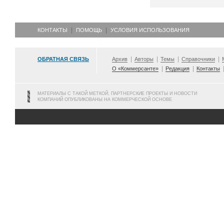
КОНТАКТЫ
ПОМОЩЬ
УСЛОВИЯ ИСПОЛЬЗОВАНИЯ
ОБРАТНАЯ СВЯЗЬ
Архив
Авторы
Темы
Справочники
О «Коммерсанте»
Редакция
Контакты
МАТЕРИАЛЫ С ТАКОЙ МЕТКОЙ, ПАРТНЕРСКИЕ ПРОЕКТЫ И НОВОСТИ
КОМПАНИЙ ОПУБЛИКОВАНЫ НА КОММЕРЧЕСКОЙ ОСНОВЕ