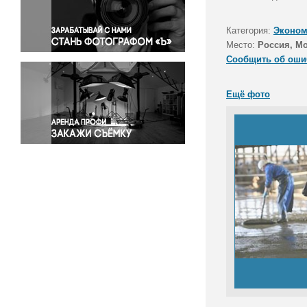
Правосудие
Происшествия и конфликты
Категория:
Эконом
Религия
Место:
Россия, М
Сообщить об оши
Светская жизнь
Спорт
Ещё фото
Экология
Экономика и бизнес