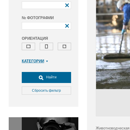
№ ФОТОГРАФИИ
ОРИЕНТАЦИЯ
КАТЕГОРИИ
Армия и ВПК
Досуг, туризм и отдых
Найти
Культура
Медицина
Сбросить фильтр
Наука
Образование
Общество
Окружающая среда
Политика
Животноводческая 