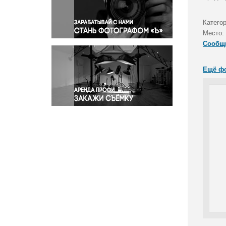
Правосудие
Происшествия и конфликты
Катего
Религия
Место:
Сообщ
Светская жизнь
Спорт
Ещё ф
Экология
Экономика и бизнес