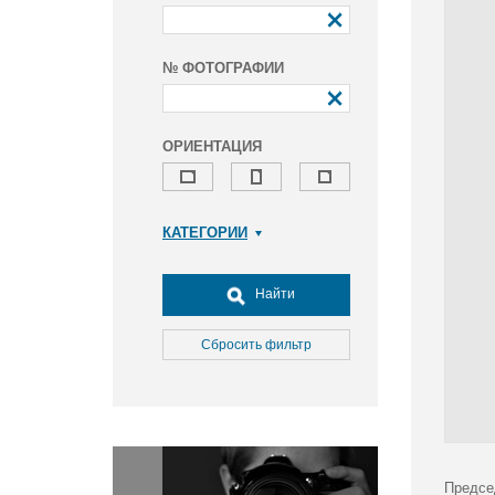
№ ФОТОГРАФИИ
ОРИЕНТАЦИЯ
КАТЕГОРИИ
Армия и ВПК
Досуг, туризм и отдых
Найти
Культура
Медицина
Сбросить фильтр
Наука
Образование
Общество
Окружающая среда
Политика
Предсе