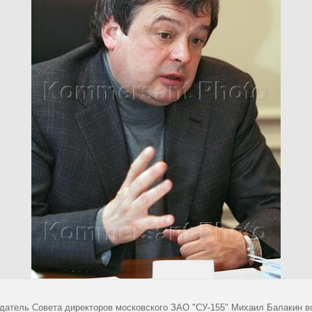
датель Совета директоров московского ЗАО "СУ-155" Михаил Балакин в