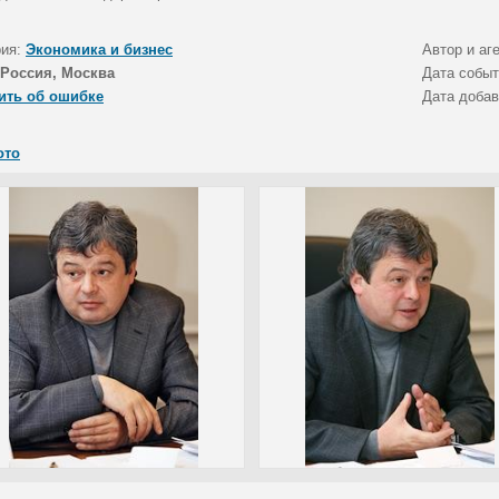
рия:
Экономика и бизнес
Автор и аг
Россия, Москва
Дата собы
ить об ошибке
Дата доба
ото