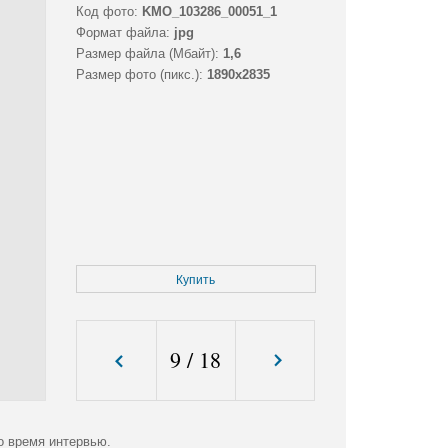
Код фото:
KMO_103286_00051_1
Формат файла:
jpg
Размер файла (Мбайт):
1,6
Размер фото (пикс.):
1890x2835
Купить
9
/
18
о время интервью.