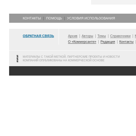
КОНТАКТЫ
ПОМОЩЬ
УСЛОВИЯ ИСПОЛЬЗОВАНИЯ
ОБРАТНАЯ СВЯЗЬ
Архив
Авторы
Темы
Справочники
О «Коммерсанте»
Редакция
Контакты
МАТЕРИАЛЫ С ТАКОЙ МЕТКОЙ, ПАРТНЕРСКИЕ ПРОЕКТЫ И НОВОСТИ
КОМПАНИЙ ОПУБЛИКОВАНЫ НА КОММЕРЧЕСКОЙ ОСНОВЕ