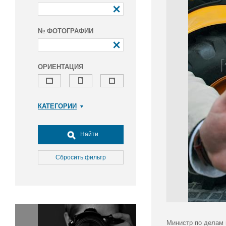
№ ФОТОГРАФИИ
ОРИЕНТАЦИЯ
КАТЕГОРИИ
Армия и ВПК
Досуг, туризм и отдых
Найти
Культура
Медицина
Сбросить фильтр
Наука
Образование
Общество
Окружающая среда
Политика
Министр по делам