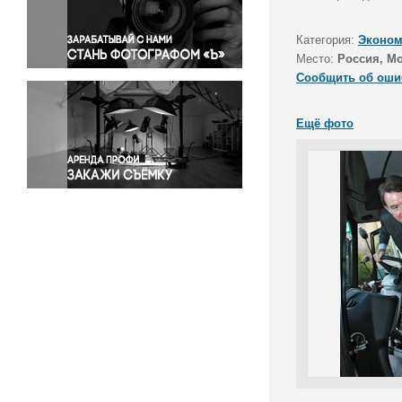
Правосудие
Происшествия и конфликты
Категория:
Эконом
Религия
Место:
Россия, М
Сообщить об оши
Светская жизнь
Спорт
Ещё фото
Экология
Экономика и бизнес