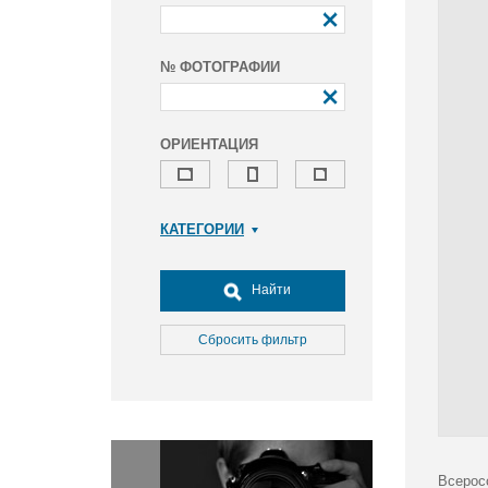
№ ФОТОГРАФИИ
ОРИЕНТАЦИЯ
КАТЕГОРИИ
Армия и ВПК
Досуг, туризм и отдых
Найти
Культура
Медицина
Сбросить фильтр
Наука
Образование
Общество
Окружающая среда
Политика
Всерос