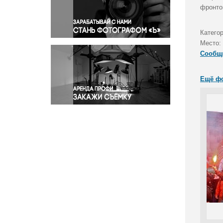
Правосудие
фронто
Происшествия и конфликты
Религия
Катего
Место:
Светская жизнь
Сообщ
Спорт
Экология
Ещё ф
Экономика и бизнес