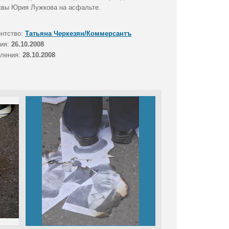
квы Юрия Лужкова на асфальте.
ентство:
Татьяна Черкезян/Коммерсантъ
тия:
26.10.2008
вления:
28.10.2008