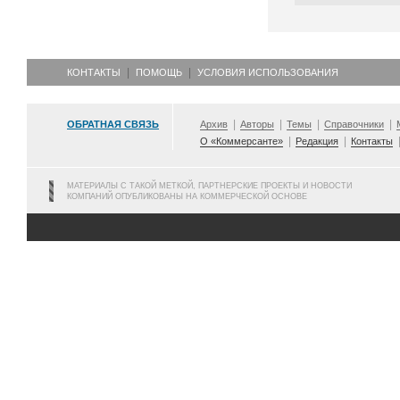
КОНТАКТЫ
ПОМОЩЬ
УСЛОВИЯ ИСПОЛЬЗОВАНИЯ
ОБРАТНАЯ СВЯЗЬ
Архив
Авторы
Темы
Справочники
О «Коммерсанте»
Редакция
Контакты
МАТЕРИАЛЫ С ТАКОЙ МЕТКОЙ, ПАРТНЕРСКИЕ ПРОЕКТЫ И НОВОСТИ
КОМПАНИЙ ОПУБЛИКОВАНЫ НА КОММЕРЧЕСКОЙ ОСНОВЕ