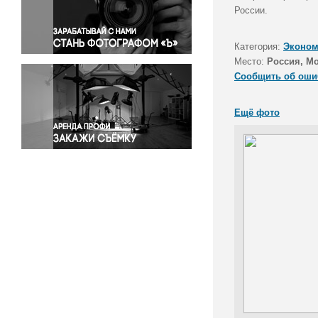
Правосудие
России.
Происшествия и конфликты
Религия
Категория:
Эконом
Место:
Россия, М
Светская жизнь
Сообщить об оши
Спорт
Экология
Ещё фото
Экономика и бизнес