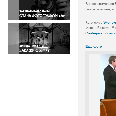
Правосудие
Внешэкономбанка В
Банка развития, к
Происшествия и конфликты
Религия
Категория:
Эконом
Светская жизнь
Место:
Россия, М
Спорт
Сообщить об оши
Экология
Экономика и бизнес
Ещё фото