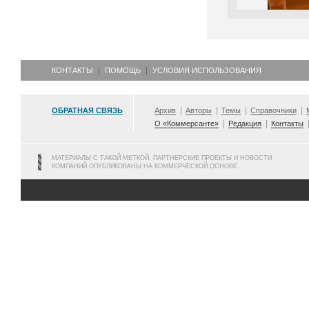
КОНТАКТЫ
ПОМОЩЬ
УСЛОВИЯ ИСПОЛЬЗОВАНИЯ
ОБРАТНАЯ СВЯЗЬ
Архив
Авторы
Темы
Справочники
О «Коммерсанте»
Редакция
Контакты
МАТЕРИАЛЫ С ТАКОЙ МЕТКОЙ, ПАРТНЕРСКИЕ ПРОЕКТЫ И НОВОСТИ
КОМПАНИЙ ОПУБЛИКОВАНЫ НА КОММЕРЧЕСКОЙ ОСНОВЕ