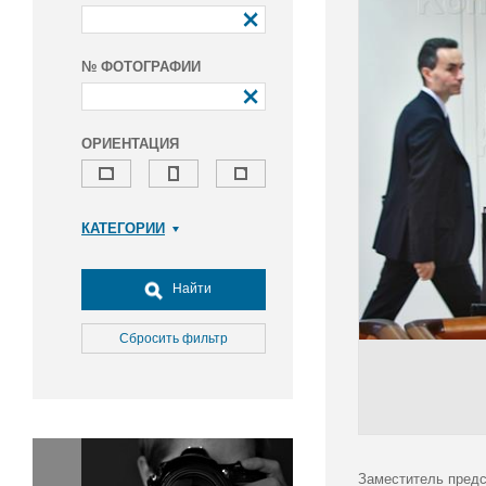
№ ФОТОГРАФИИ
ОРИЕНТАЦИЯ
КАТЕГОРИИ
Армия и ВПК
Досуг, туризм и отдых
Найти
Культура
Медицина
Сбросить фильтр
Наука
Образование
Общество
Окружающая среда
Политика
Заместитель предс