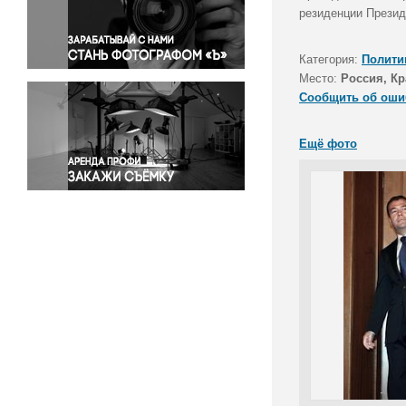
Правосудие
резиденции Презид
Происшествия и конфликты
Религия
Категория:
Полити
Место:
Россия, Кр
Светская жизнь
Сообщить об оши
Спорт
Экология
Ещё фото
Экономика и бизнес