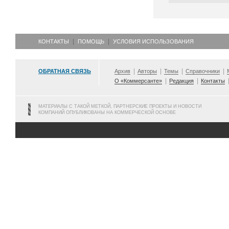
КОНТАКТЫ
ПОМОЩЬ
УСЛОВИЯ ИСПОЛЬЗОВАНИЯ
ОБРАТНАЯ СВЯЗЬ
Архив
Авторы
Темы
Справочники
О «Коммерсанте»
Редакция
Контакты
МАТЕРИАЛЫ С ТАКОЙ МЕТКОЙ, ПАРТНЕРСКИЕ ПРОЕКТЫ И НОВОСТИ
КОМПАНИЙ ОПУБЛИКОВАНЫ НА КОММЕРЧЕСКОЙ ОСНОВЕ