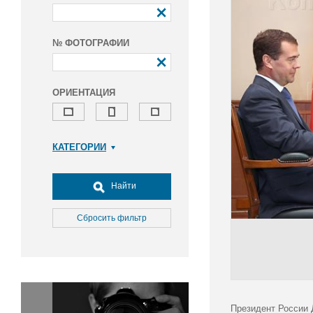
№ ФОТОГРАФИИ
ОРИЕНТАЦИЯ
КАТЕГОРИИ
Армия и ВПК
Досуг, туризм и отдых
Найти
Культура
Медицина
Сбросить фильтр
Наука
Образование
Общество
Окружающая среда
Политика
Президент России 