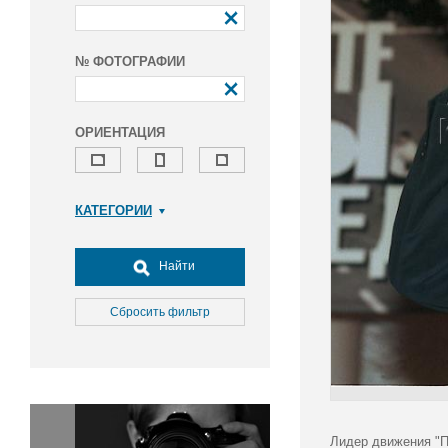
№ ФОТОГРАФИИ
ОРИЕНТАЦИЯ
КАТЕГОРИИ
Армия и ВПК
Досуг, туризм и отдых
Найти
Культура
Медицина
Сбросить фильтр
Наука
Образование
Общество
Окружающая среда
Политика
Лидер движения "П