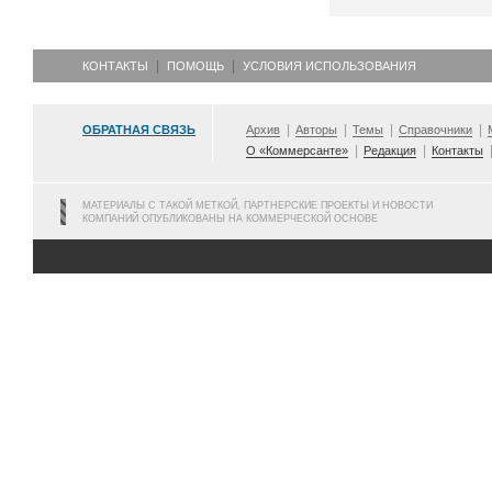
КОНТАКТЫ
ПОМОЩЬ
УСЛОВИЯ ИСПОЛЬЗОВАНИЯ
ОБРАТНАЯ СВЯЗЬ
Архив
Авторы
Темы
Справочники
О «Коммерсанте»
Редакция
Контакты
МАТЕРИАЛЫ С ТАКОЙ МЕТКОЙ, ПАРТНЕРСКИЕ ПРОЕКТЫ И НОВОСТИ
КОМПАНИЙ ОПУБЛИКОВАНЫ НА КОММЕРЧЕСКОЙ ОСНОВЕ