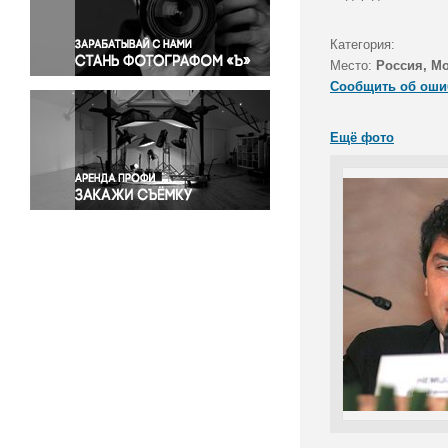
Правосудие
Происшествия и конфликты
Категория:
Религия
Место:
Россия, М
Сообщить об оши
Светская жизнь
Спорт
Ещё фото
Экология
Экономика и бизнес