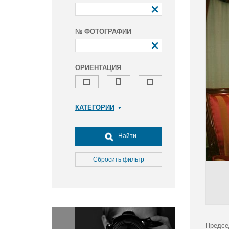
№ ФОТОГРАФИИ
ОРИЕНТАЦИЯ
КАТЕГОРИИ
Армия и ВПК
Досуг, туризм и отдых
Найти
Культура
Медицина
Сбросить фильтр
Наука
Образование
Общество
Окружающая среда
Политика
Предсе