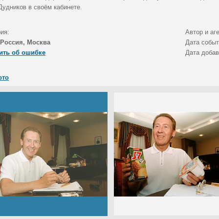
Дудников в своём кабинете.
ия:
Автор и аг
Россия, Москва
Дата собы
ить об ошибке
Дата доба
ото