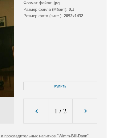
Формат файла:
jpg
Размер файла (Мбайт):
0,3
Размер фото (пикс.):
2092x1432
Купить
1
/
2
и прохладительных напитков "Wimm-Bill-Dann"