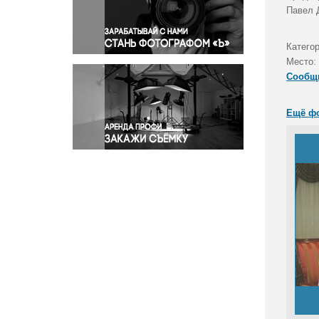
Правосудие
Павел 
Происшествия и конфликты
Религия
Категор
Место:
Светская жизнь
Сообщ
Спорт
Экология
Ещё ф
Экономика и бизнес