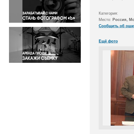
Правосудие
Происшествия и конфликты
Категория:
Религия
Место:
Россия, М
Сообщить об оши
Светская жизнь
Спорт
Ещё фото
Экология
Экономика и бизнес