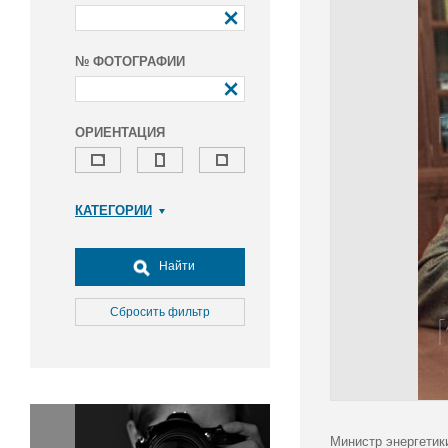
№ ФОТОГРАФИИ
ОРИЕНТАЦИЯ
КАТЕГОРИИ
Армия и ВПК
Досуг, туризм и отдых
Найти
Культура
Медицина
Сбросить фильтр
Наука
Образование
Общество
Окружающая среда
Политика
Министр энергетик