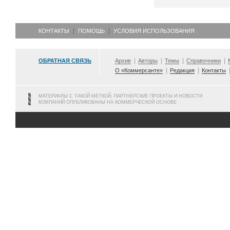
КОНТАКТЫ
ПОМОЩЬ
УСЛОВИЯ ИСПОЛЬЗОВАНИЯ
ОБРАТНАЯ СВЯЗЬ
Архив
Авторы
Темы
Справочники
О «Коммерсанте»
Редакция
Контакты
МАТЕРИАЛЫ С ТАКОЙ МЕТКОЙ, ПАРТНЕРСКИЕ ПРОЕКТЫ И НОВОСТИ
КОМПАНИЙ ОПУБЛИКОВАНЫ НА КОММЕРЧЕСКОЙ ОСНОВЕ