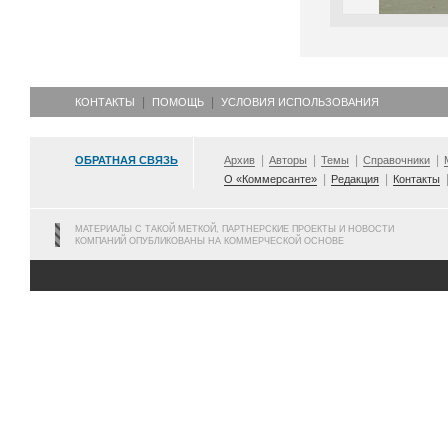
КОНТАКТЫ
ПОМОЩЬ
УСЛОВИЯ ИСПОЛЬЗОВАНИЯ
ОБРАТНАЯ СВЯЗЬ
Архив
Авторы
Темы
Справочники
О «Коммерсанте»
Редакция
Контакты
МАТЕРИАЛЫ С ТАКОЙ МЕТКОЙ, ПАРТНЕРСКИЕ ПРОЕКТЫ И НОВОСТИ
КОМПАНИЙ ОПУБЛИКОВАНЫ НА КОММЕРЧЕСКОЙ ОСНОВЕ