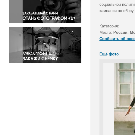
Правосудие
социальной полити
кампании по сбору
Происшествия и конфликты
Религия
Категория:
Светская жизнь
Место:
Россия, М
Спорт
Сообщить об оши
Экология
Экономика и бизнес
Ещё фото