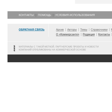
КОНТАКТЫ
ПОМОЩЬ
УСЛОВИЯ ИСПОЛЬЗОВАНИЯ
ОБРАТНАЯ СВЯЗЬ
Архив
Авторы
Темы
Справочники
О «Коммерсанте»
Редакция
Контакты
МАТЕРИАЛЫ С ТАКОЙ МЕТКОЙ, ПАРТНЕРСКИЕ ПРОЕКТЫ И НОВОСТИ
КОМПАНИЙ ОПУБЛИКОВАНЫ НА КОММЕРЧЕСКОЙ ОСНОВЕ