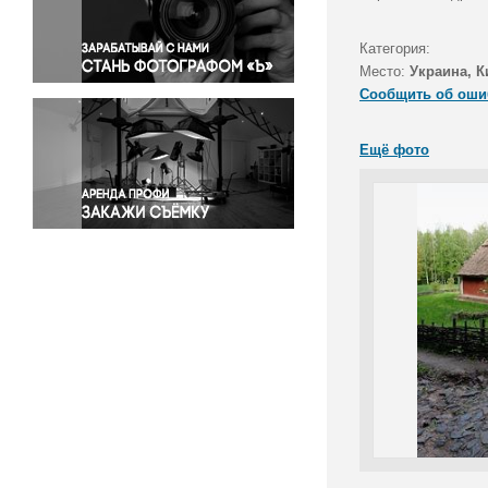
Правосудие
Происшествия и конфликты
Категория:
Религия
Место:
Украина, К
Сообщить об оши
Светская жизнь
Спорт
Ещё фото
Экология
Экономика и бизнес