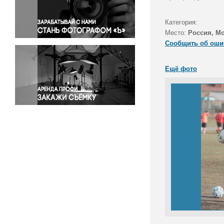
Правосудие
Происшествия и конфликты
Категория:
Религия
Место:
Россия, М
Сообщить об оши
Светская жизнь
Спорт
Ещё фото
Экология
Экономика и бизнес