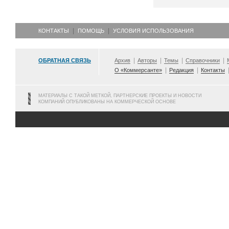
КОНТАКТЫ
ПОМОЩЬ
УСЛОВИЯ ИСПОЛЬЗОВАНИЯ
ОБРАТНАЯ СВЯЗЬ
Архив
Авторы
Темы
Справочники
О «Коммерсанте»
Редакция
Контакты
МАТЕРИАЛЫ С ТАКОЙ МЕТКОЙ, ПАРТНЕРСКИЕ ПРОЕКТЫ И НОВОСТИ
КОМПАНИЙ ОПУБЛИКОВАНЫ НА КОММЕРЧЕСКОЙ ОСНОВЕ