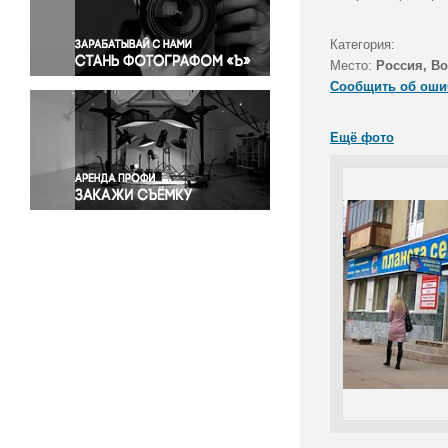
Правосудие
Происшествия и конфликты
Категория:
Религия
Место:
Россия, В
Сообщить об оши
Светская жизнь
Спорт
Ещё фото
Экология
Экономика и бизнес