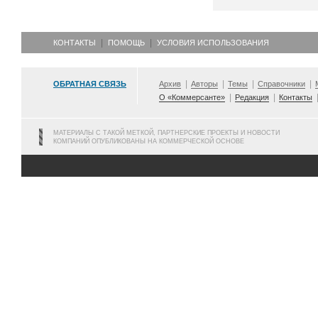
КОНТАКТЫ
ПОМОЩЬ
УСЛОВИЯ ИСПОЛЬЗОВАНИЯ
ОБРАТНАЯ СВЯЗЬ
Архив
Авторы
Темы
Справочники
О «Коммерсанте»
Редакция
Контакты
МАТЕРИАЛЫ С ТАКОЙ МЕТКОЙ, ПАРТНЕРСКИЕ ПРОЕКТЫ И НОВОСТИ
КОМПАНИЙ ОПУБЛИКОВАНЫ НА КОММЕРЧЕСКОЙ ОСНОВЕ