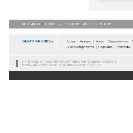
КОНТАКТЫ
ПОМОЩЬ
УСЛОВИЯ ИСПОЛЬЗОВАНИЯ
ОБРАТНАЯ СВЯЗЬ
Архив
Авторы
Темы
Справочники
О «Коммерсанте»
Редакция
Контакты
МАТЕРИАЛЫ С ТАКОЙ МЕТКОЙ, ПАРТНЕРСКИЕ ПРОЕКТЫ И НОВОСТИ
КОМПАНИЙ ОПУБЛИКОВАНЫ НА КОММЕРЧЕСКОЙ ОСНОВЕ