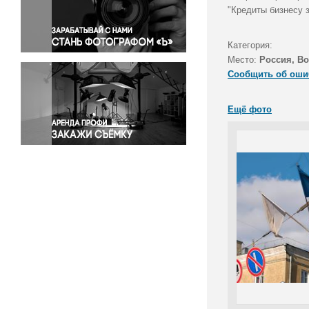
Правосудие
"Кредиты бизнесу 
Происшествия и конфликты
Религия
Категория:
Место:
Россия, В
Светская жизнь
Сообщить об оши
Спорт
Экология
Ещё фото
Экономика и бизнес