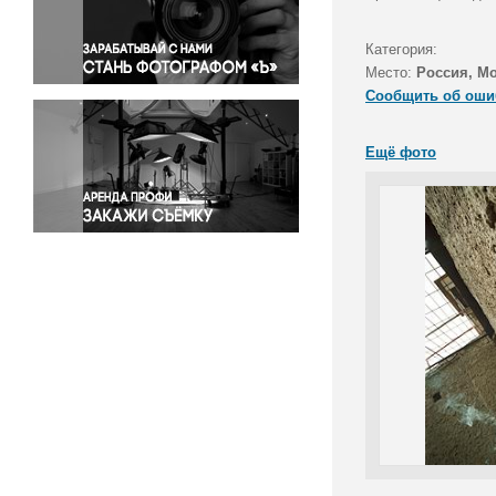
Правосудие
Происшествия и конфликты
Категория:
Религия
Место:
Россия, М
Сообщить об оши
Светская жизнь
Спорт
Ещё фото
Экология
Экономика и бизнес