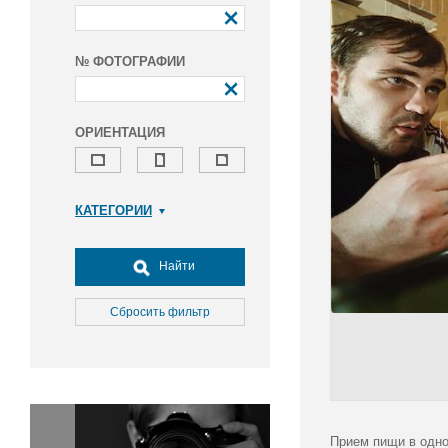
№ ФОТОГРАФИИ
ОРИЕНТАЦИЯ
КАТЕГОРИИ
Армия и ВПК
Досуг, туризм и отдых
Найти
Культура
Медицина
Сбросить фильтр
Наука
Образование
Общество
Окружающая среда
Политика
Прием пищи в одно