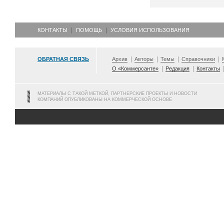
КОНТАКТЫ
ПОМОЩЬ
УСЛОВИЯ ИСПОЛЬЗОВАНИЯ
ОБРАТНАЯ СВЯЗЬ
Архив
Авторы
Темы
Справочники
О «Коммерсанте»
Редакция
Контакты
МАТЕРИАЛЫ С ТАКОЙ МЕТКОЙ, ПАРТНЕРСКИЕ ПРОЕКТЫ И НОВОСТИ
КОМПАНИЙ ОПУБЛИКОВАНЫ НА КОММЕРЧЕСКОЙ ОСНОВЕ