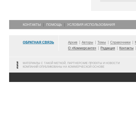
КОНТАКТЫ
ПОМОЩЬ
УСЛОВИЯ ИСПОЛЬЗОВАНИЯ
ОБРАТНАЯ СВЯЗЬ
Архив
Авторы
Темы
Справочники
О «Коммерсанте»
Редакция
Контакты
МАТЕРИАЛЫ С ТАКОЙ МЕТКОЙ, ПАРТНЕРСКИЕ ПРОЕКТЫ И НОВОСТИ
КОМПАНИЙ ОПУБЛИКОВАНЫ НА КОММЕРЧЕСКОЙ ОСНОВЕ