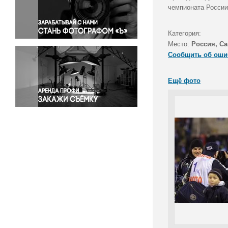
Правосудие
чемпионата России
Происшествия и конфликты
Религия
Категория:
Место:
Россия, Са
Светская жизнь
Сообщить об оши
Спорт
Экология
Ещё фото
Экономика и бизнес