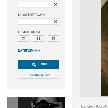
№ ФОТОГРАФИИ
ОРИЕНТАЦИЯ
КАТЕГОРИИ
Армия и ВПК
Досуг, туризм и отдых
Найти
Культура
Медицина
Сбросить фильтр
Наука
Образование
Общество
Окружающая среда
Политика
Президент Российс