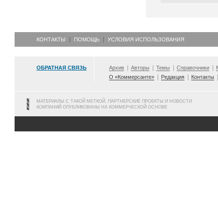
КОНТАКТЫ
ПОМОЩЬ
УСЛОВИЯ ИСПОЛЬЗОВАНИЯ
ОБРАТНАЯ СВЯЗЬ
Архив
Авторы
Темы
Справочники
О «Коммерсанте»
Редакция
Контакты
МАТЕРИАЛЫ С ТАКОЙ МЕТКОЙ, ПАРТНЕРСКИЕ ПРОЕКТЫ И НОВОСТИ
КОМПАНИЙ ОПУБЛИКОВАНЫ НА КОММЕРЧЕСКОЙ ОСНОВЕ