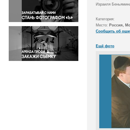
Правосудие
Израиля Беньямина
Происшествия и конфликты
Религия
Категория:
Место:
Россия, М
Светская жизнь
Сообщить об оши
Спорт
Экология
Ещё фото
Экономика и бизнес