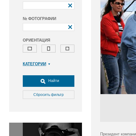
№ ФОТОГРАФИИ
ОРИЕНТАЦИЯ
КАТЕГОРИИ
Армия и ВПК
Досуг, туризм и отдых
Найти
Культура
Медицина
Сбросить фильтр
Наука
Образование
Общество
Окружающая среда
Политика
Президент компани