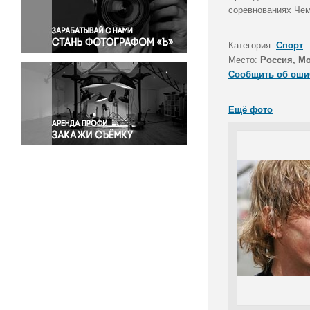
Правосудие
соревнованиях Чем
Происшествия и конфликты
Религия
Категория:
Спорт
Место:
Россия, М
Светская жизнь
Сообщить об оши
Спорт
Экология
Ещё фото
Экономика и бизнес