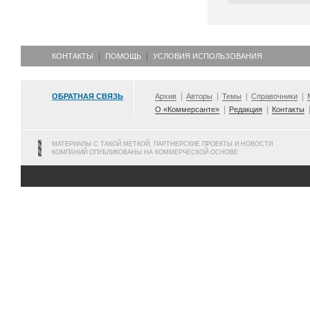
КОНТАКТЫ
ПОМОЩЬ
УСЛОВИЯ ИСПОЛЬЗОВАНИЯ
ОБРАТНАЯ СВЯЗЬ
Архив
Авторы
Темы
Справочники
О «Коммерсанте»
Редакция
Контакты
МАТЕРИАЛЫ С ТАКОЙ МЕТКОЙ, ПАРТНЕРСКИЕ ПРОЕКТЫ И НОВОСТИ
КОМПАНИЙ ОПУБЛИКОВАНЫ НА КОММЕРЧЕСКОЙ ОСНОВЕ