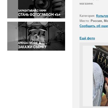
Правосудие
магазине.
Происшествия и конфликты
Религия
Категория:
Культу
Место:
Россия, М
Светская жизнь
Сообщить об оши
Спорт
Экология
Ещё фото
Экономика и бизнес