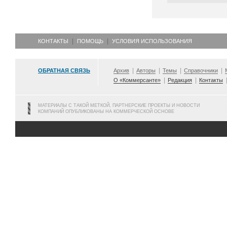
КОНТАКТЫ
ПОМОЩЬ
УСЛОВИЯ ИСПОЛЬЗОВАНИЯ
ОБРАТНАЯ СВЯЗЬ
Архив
Авторы
Темы
Справочники
О «Коммерсанте»
Редакция
Контакты
МАТЕРИАЛЫ С ТАКОЙ МЕТКОЙ, ПАРТНЕРСКИЕ ПРОЕКТЫ И НОВОСТИ
КОМПАНИЙ ОПУБЛИКОВАНЫ НА КОММЕРЧЕСКОЙ ОСНОВЕ