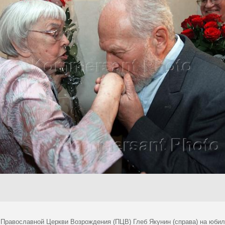
 Православной Церкви Возрождения (ПЦВ) Глеб Якунин (справа) на юби