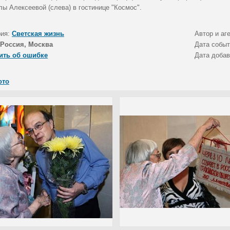
ы Алексеевой (слева) в гостинице "Космос".
рия:
Светская жизнь
Автор и аг
Россия, Москва
Дата собы
ить об ошибке
Дата доба
ото