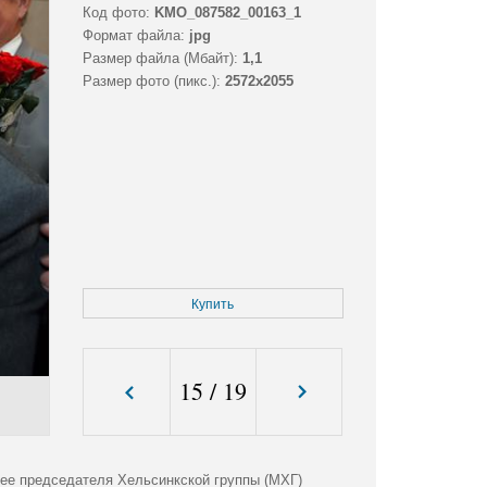
Код фото:
KMO_087582_00163_1
Формат файла:
jpg
Размер файла (Мбайт):
1,1
Размер фото (пикс.):
2572x2055
Купить
15
/
19
лее председателя Хельсинкской группы (МХГ)