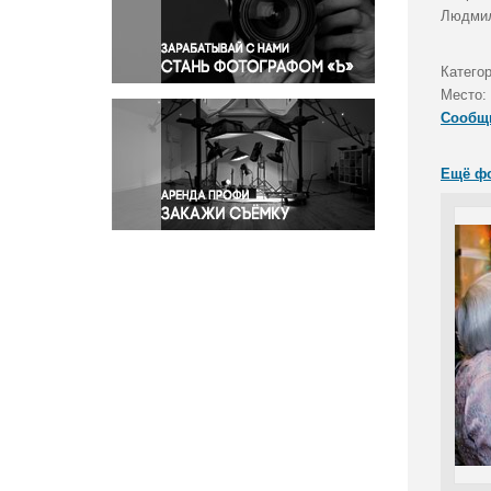
Правосудие
Людмил
Происшествия и конфликты
Религия
Катего
Место:
Светская жизнь
Сообщ
Спорт
Экология
Ещё ф
Экономика и бизнес