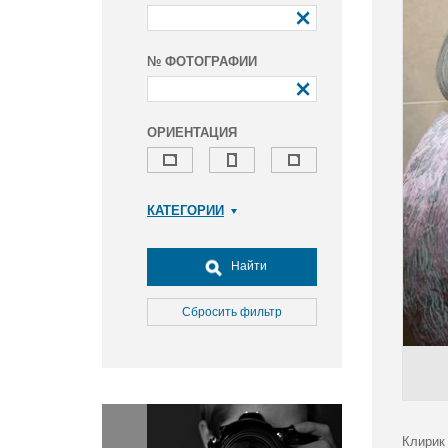
№ ФОТОГРАФИИ
ОРИЕНТАЦИЯ
КАТЕГОРИИ
Армия и ВПК
Досуг, туризм и отдых
Найти
Культура
Медицина
Сбросить фильтр
Наука
Образование
Общество
Окружающая среда
Политика
Клирик