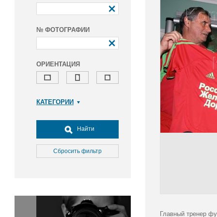
№ ФОТОГРАФИИ
ОРИЕНТАЦИЯ
КАТЕГОРИИ
Армия и ВПК
Досуг, туризм и отдых
Найти
Культура
Медицина
Сбросить фильтр
Наука
Образование
Общество
Окружающая среда
Политика
Главный тренер фу