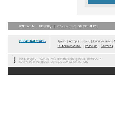
КОНТАКТЫ
ПОМОЩЬ
УСЛОВИЯ ИСПОЛЬЗОВАНИЯ
ОБРАТНАЯ СВЯЗЬ
Архив
Авторы
Темы
Справочники
О «Коммерсанте»
Редакция
Контакты
МАТЕРИАЛЫ С ТАКОЙ МЕТКОЙ, ПАРТНЕРСКИЕ ПРОЕКТЫ И НОВОСТИ
КОМПАНИЙ ОПУБЛИКОВАНЫ НА КОММЕРЧЕСКОЙ ОСНОВЕ