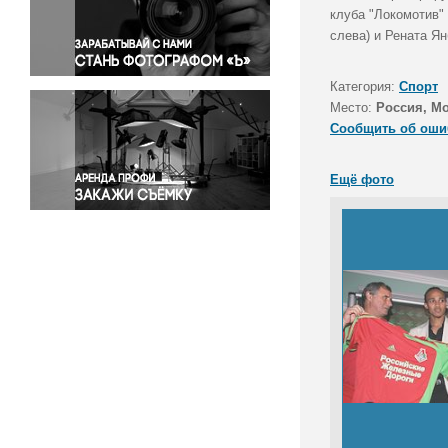
Правосудие
клуба "Локомотив"
слева) и Рената Я
Происшествия и конфликты
Религия
Категория:
Спорт
Светская жизнь
Место:
Россия, Мо
Спорт
Сообщить об оши
Экология
Экономика и бизнес
Ещё фото