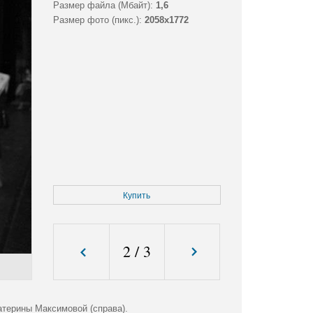
Размер файла (Мбайт):
1,6
Размер фото (пикс.):
2058x1772
Купить
2
/
3
атерины Максимовой (справа).