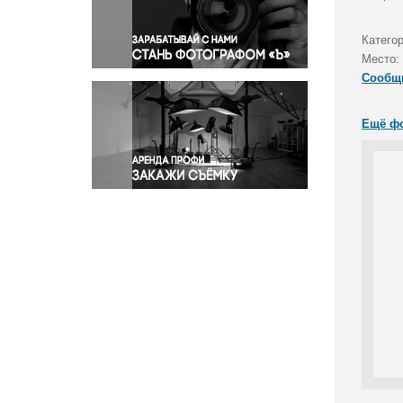
Правосудие
Происшествия и конфликты
Катего
Религия
Место:
Сообщ
Светская жизнь
Спорт
Ещё ф
Экология
Экономика и бизнес