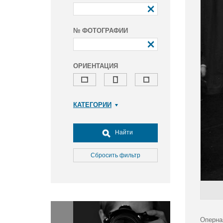
№ ФОТОГРАФИИ
ОРИЕНТАЦИЯ
КАТЕГОРИИ
Армия и ВПК
Досуг, туризм и отдых
Найти
Культура
Медицина
Сбросить фильтр
Наука
Образование
Общество
Окружающая среда
Политика
Оперна