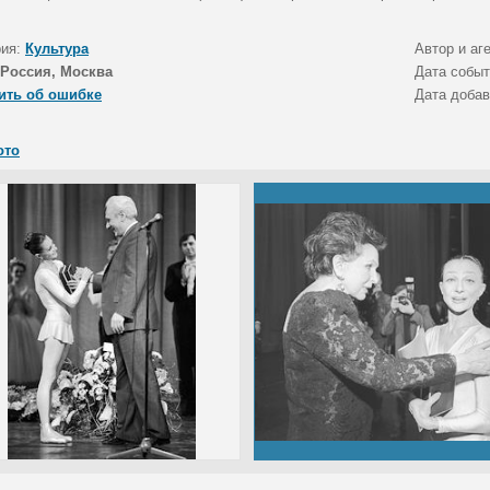
рия:
Культура
Автор и аг
Россия, Москва
Дата собы
ить об ошибке
Дата доба
ото