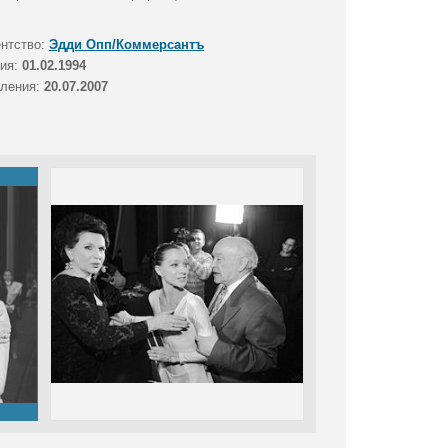
ентство:
Эдди Опп/Коммерсантъ
тия:
01.02.1994
вления:
20.07.2007