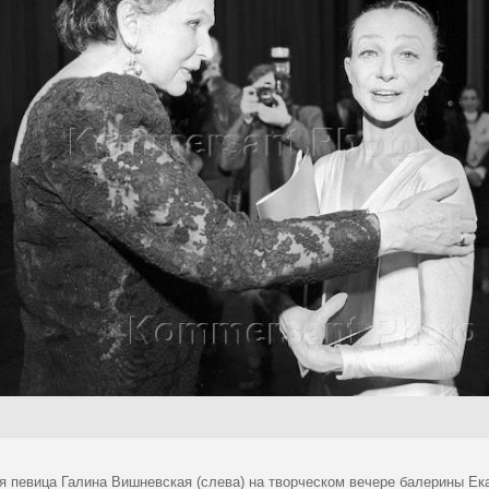
я певица Галина Вишневская (слева) на творческом вечере балерины Ек