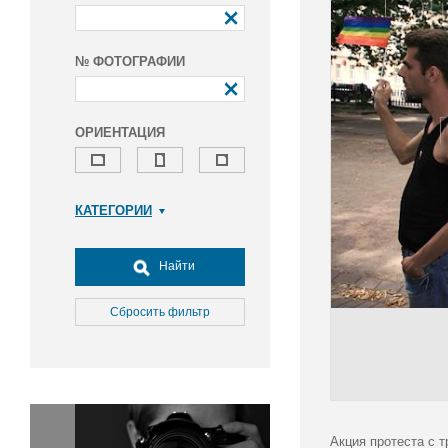
№ ФОТОГРАФИИ
ОРИЕНТАЦИЯ
КАТЕГОРИИ
Армия и ВПК
Досуг, туризм и отдых
Найти
Культура
Медицина
Сбросить фильтр
Наука
Образование
Общество
Окружающая среда
Политика
Акция протеста с 