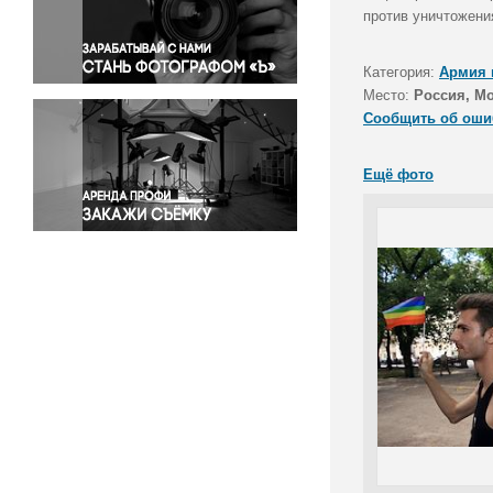
Правосудие
против уничтожения
Происшествия и конфликты
Религия
Категория:
Армия 
Место:
Россия, М
Светская жизнь
Сообщить об оши
Спорт
Экология
Ещё фото
Экономика и бизнес