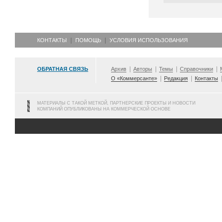
КОНТАКТЫ
ПОМОЩЬ
УСЛОВИЯ ИСПОЛЬЗОВАНИЯ
ОБРАТНАЯ СВЯЗЬ
Архив
Авторы
Темы
Справочники
О «Коммерсанте»
Редакция
Контакты
МАТЕРИАЛЫ С ТАКОЙ МЕТКОЙ, ПАРТНЕРСКИЕ ПРОЕКТЫ И НОВОСТИ
КОМПАНИЙ ОПУБЛИКОВАНЫ НА КОММЕРЧЕСКОЙ ОСНОВЕ