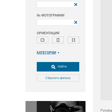
№ ФОТОГРАФИИ
ОРИЕНТАЦИЯ
КАТЕГОРИИ
Армия и ВПК
Досуг, туризм и отдых
Найти
Культура
Медицина
Сбросить фильтр
Наука
Образование
Общество
Окружающая среда
Политика
Руково