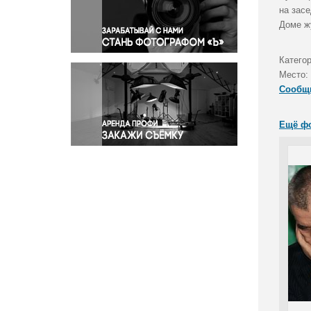
Правосудие
на зас
Доме ж
Происшествия и конфликты
Религия
Категор
Светская жизнь
Место:
Спорт
Сообщ
Экология
Экономика и бизнес
Ещё ф