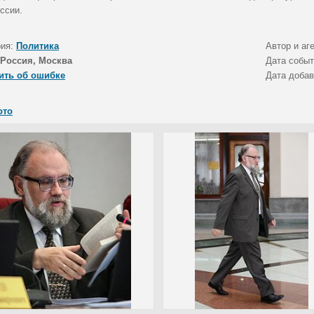
ссии.
рия:
Политика
Автор и аг
Россия, Москва
Дата собы
ить об ошибке
Дата доба
ото