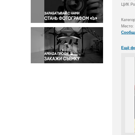
Правосудие
ЦИК Ро
Происшествия и конфликты
Религия
Катего
Место:
Светская жизнь
Сообщ
Спорт
Экология
Ещё ф
Экономика и бизнес