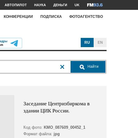
АВТОПИЛОТ
НАУКА
ДЕНЬГИ
UK
КОНФЕРЕНЦИИ
ПОДПИСКА
ФОТОАГЕНТСТВО
RU
EN
Найти
Заседание Центризбиркома в
здании ЦИК России.
Код фото:
KMO_087609_00452_1
Формат файла:
jpg