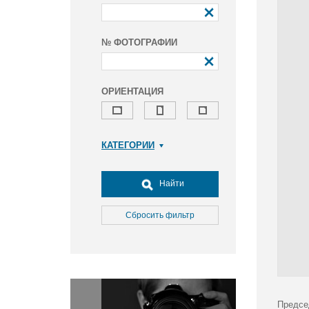
№ ФОТОГРАФИИ
ОРИЕНТАЦИЯ
КАТЕГОРИИ
Армия и ВПК
Досуг, туризм и отдых
Найти
Культура
Медицина
Сбросить фильтр
Наука
Образование
Общество
Окружающая среда
Политика
Предсе