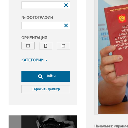
№ ФОТОГРАФИИ
ОРИЕНТАЦИЯ
КАТЕГОРИИ
Армия и ВПК
Досуг, туризм и отдых
Найти
Культура
Медицина
Сбросить фильтр
Наука
Образование
Общество
Окружающая среда
Политика
Начальник управле