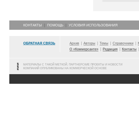
КОНТАКТЫ
ПОМОЩЬ
УСЛОВИЯ ИСПОЛЬЗОВАНИЯ
ОБРАТНАЯ СВЯЗЬ
Архив
Авторы
Темы
Справочники
О «Коммерсанте»
Редакция
Контакты
МАТЕРИАЛЫ С ТАКОЙ МЕТКОЙ, ПАРТНЕРСКИЕ ПРОЕКТЫ И НОВОСТИ
КОМПАНИЙ ОПУБЛИКОВАНЫ НА КОММЕРЧЕСКОЙ ОСНОВЕ