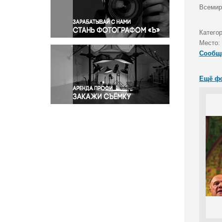
Правосудие
Всемир
Происшествия и конфликты
Религия
Катего
Место:
Светская жизнь
Сообщ
Спорт
Экология
Ещё ф
Экономика и бизнес