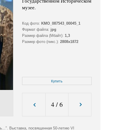
Государственном Историческом
музее.
Код фото:
KMO_087543_00045_1
Формат файла:
jpg
Размер файла (Мбайт):
1,3
Размер фото (пикс.):
2808x1872
Купить
4
/
6
...". Выставка, посвященная 50-летию VI