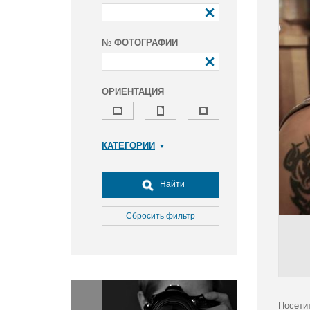
№ ФОТОГРАФИИ
ОРИЕНТАЦИЯ
КАТЕГОРИИ
Армия и ВПК
Досуг, туризм и отдых
Найти
Культура
Медицина
Сбросить фильтр
Наука
Образование
Общество
Окружающая среда
Политика
Посети